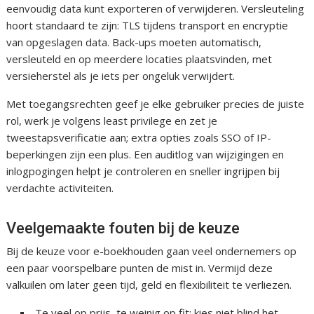
eenvoudig data kunt exporteren of verwijderen. Versleuteling
hoort standaard te zijn: TLS tijdens transport en encryptie
van opgeslagen data. Back-ups moeten automatisch,
versleuteld en op meerdere locaties plaatsvinden, met
versieherstel als je iets per ongeluk verwijdert.
Met toegangsrechten geef je elke gebruiker precies de juiste
rol, werk je volgens least privilege en zet je
tweestapsverificatie aan; extra opties zoals SSO of IP-
beperkingen zijn een plus. Een auditlog van wijzigingen en
inlogpogingen helpt je controleren en sneller ingrijpen bij
verdachte activiteiten.
Veelgemaakte fouten bij de keuze
Bij de keuze voor e-boekhouden gaan veel ondernemers op
een paar voorspelbare punten de mist in. Vermijd deze
valkuilen om later geen tijd, geld en flexibiliteit te verliezen.
Te veel op prijs, te weinig op fit: kies niet blind het