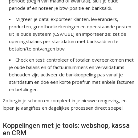
periode (begin van maand of kwartaal), sluit je oude
periode af en noteer je btw-positie en banksaldi.
Migreer je data: exporteer klanten, leveranciers,
producten, grootboekrekeningen en openstaande posten
uit je oude systeem (CSV/UBL) en importeer ze; zet de
openingsbalans per startdatum met banksaldi en te
betalen/te ontvangen btw.
Check en test: controleer of totalen overeenkomen met
je oude balans en of factuurnummers en vervaldatums
behouden zijn; activeer de bankkoppeling pas vanaf je
startdatum en doe een korte proefrun met enkele facturen
en betalingen.
Zo begin je schoon en compleet in je nieuwe omgeving, en
lopen je aangiftes en dagelijkse processen direct soepel.
Koppelingen met je tools: webshop, kassa
en CRM