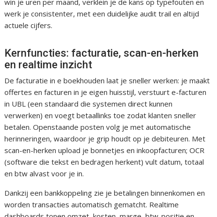
win je uren per maand, verklein je de kans op typefouten en
werk je consistenter, met een duidelijke audit trail en altijd
actuele cijfers.
Kernfuncties: facturatie, scan-en-herken
en realtime inzicht
De facturatie in e boekhouden laat je sneller werken: je maakt
offertes en facturen in je eigen huisstijl, verstuurt e-facturen
in UBL (een standaard die systemen direct kunnen
verwerken) en voegt betaallinks toe zodat klanten sneller
betalen. Openstaande posten volg je met automatische
herinneringen, waardoor je grip houdt op je debiteuren. Met
scan-en-herken upload je bonnetjes en inkoopfacturen; OCR
(software die tekst en bedragen herkent) vult datum, totaal
en btw alvast voor je in.
Dankzij een bankkoppeling zie je betalingen binnenkomen en
worden transacties automatisch gematcht. Realtime
dashboards tonen omzet, kosten, marge, btw-positie en