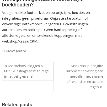
boekhouden?
Veelgemaakte fouten: kiezen op prijs i.p.v. functies en
integraties, geen proefdraai. Onjuiste startdatum of
onvolledige data-import. Vergeten BTW-instellingen,
autorisaties en back-ups. Geen bankkoppeling of
afletterregels, en ontbrekende koppelingen met
webshop/kassa/CRM.
Uncategorized
Post
Moeiteloos inloggen bij
Maak van je aangifte
navigation
Mijn Belastingdienst: zo regel
inkomstenbelasting een
je het veilig en snel
meevaller met slimme
aftrekposten en actuele
regels
Related posts