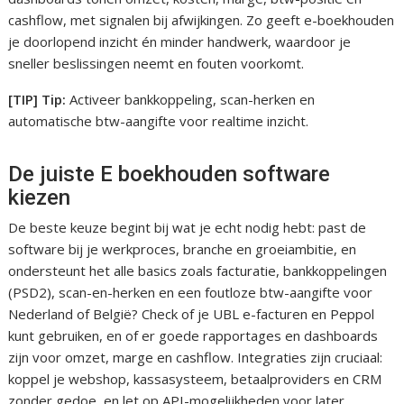
cashflow, met signalen bij afwijkingen. Zo geeft e-boekhouden
je doorlopend inzicht én minder handwerk, waardoor je
sneller beslissingen neemt en fouten voorkomt.
[TIP] Tip:
Activeer bankkoppeling, scan-herken en
automatische btw-aangifte voor realtime inzicht.
De juiste E boekhouden software
kiezen
De beste keuze begint bij wat je echt nodig hebt: past de
software bij je werkproces, branche en groeiambitie, en
ondersteunt het alle basics zoals facturatie, bankkoppelingen
(PSD2), scan-en-herken en een foutloze btw-aangifte voor
Nederland of België? Check of je UBL e-facturen en Peppol
kunt gebruiken, en of er goede rapportages en dashboards
zijn voor omzet, marge en cashflow. Integraties zijn cruciaal:
koppel je webshop, kassasysteem, betaalproviders en CRM
zonder gedoe, en let op API-mogelijkheden voor later.