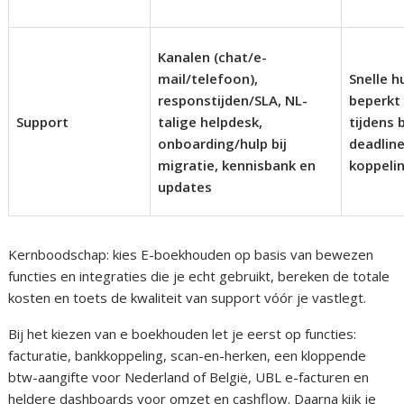
Kanalen (chat/e-
mail/telefoon),
Snelle h
responstijden/SLA, NL-
beperkt 
Support
talige helpdesk,
tijdens 
onboarding/hulp bij
deadline
migratie, kennisbank en
koppeli
updates
Kernboodschap: kies E-boekhouden op basis van bewezen
functies en integraties die je echt gebruikt, bereken de totale
kosten en toets de kwaliteit van support vóór je vastlegt.
Bij het kiezen van e boekhouden let je eerst op functies:
facturatie, bankkoppeling, scan-en-herken, een kloppende
btw-aangifte voor Nederland of België, UBL e-facturen en
heldere dashboards voor omzet en cashflow. Daarna kijk je