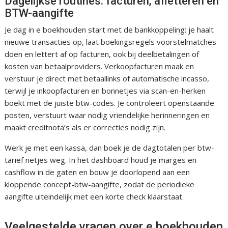
Dagelijkse routines: facturen, afletteren en
BTW-aangifte
Je dag in e boekhouden start met de bankkoppeling: je haalt
nieuwe transacties op, laat boekingsregels voorstelmatches
doen en lettert af op facturen, ook bij deelbetalingen of
kosten van betaalproviders. Verkoopfacturen maak en
verstuur je direct met betaallinks of automatische incasso,
terwijl je inkoopfacturen en bonnetjes via scan-en-herken
boekt met de juiste btw-codes. Je controleert openstaande
posten, verstuurt waar nodig vriendelijke herinneringen en
maakt creditnota’s als er correcties nodig zijn.
Werk je met een kassa, dan boek je de dagtotalen per btw-
tarief netjes weg. In het dashboard houd je marges en
cashflow in de gaten en bouw je doorlopend aan een
kloppende concept-btw-aangifte, zodat de periodieke
aangifte uiteindelijk met een korte check klaarstaat.
Veelgestelde vragen over e boekhouden