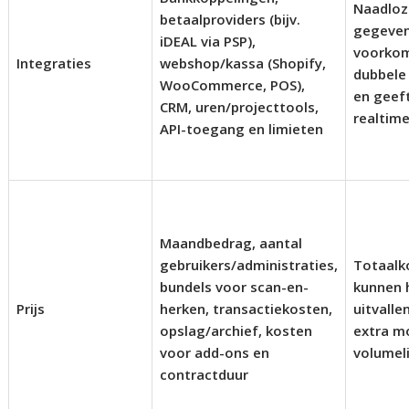
Naadloz
betaalproviders (bijv.
gegeve
iDEAL via PSP),
voorko
Integraties
webshop/kassa (Shopify,
dubbele
WooCommerce, POS),
en geef
CRM, uren/projecttools,
realtime
API-toegang en limieten
Maandbedrag, aantal
gebruikers/administraties,
Totaalk
bundels voor scan-en-
kunnen 
Prijs
herken, transactiekosten,
uitvalle
opslag/archief, kosten
extra m
voor add-ons en
volumel
contractduur