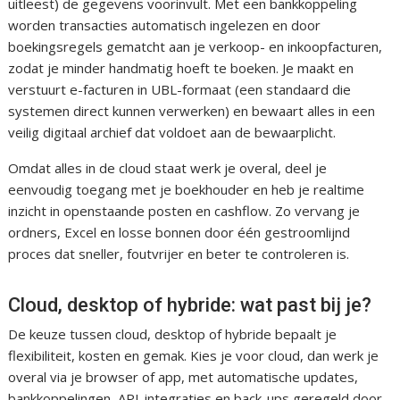
uitleest) de gegevens voorinvult. Met een bankkoppeling
worden transacties automatisch ingelezen en door
boekingsregels gematcht aan je verkoop- en inkoopfacturen,
zodat je minder handmatig hoeft te boeken. Je maakt en
verstuurt e-facturen in UBL-formaat (een standaard die
systemen direct kunnen verwerken) en bewaart alles in een
veilig digitaal archief dat voldoet aan de bewaarplicht.
Omdat alles in de cloud staat werk je overal, deel je
eenvoudig toegang met je boekhouder en heb je realtime
inzicht in openstaande posten en cashflow. Zo vervang je
ordners, Excel en losse bonnen door één gestroomlijnd
proces dat sneller, foutvrijer en beter te controleren is.
Cloud, desktop of hybride: wat past bij je?
De keuze tussen cloud, desktop of hybride bepaalt je
flexibiliteit, kosten en gemak. Kies je voor cloud, dan werk je
overal via je browser of app, met automatische updates,
bankkoppelingen, API-integraties en back-ups geregeld door