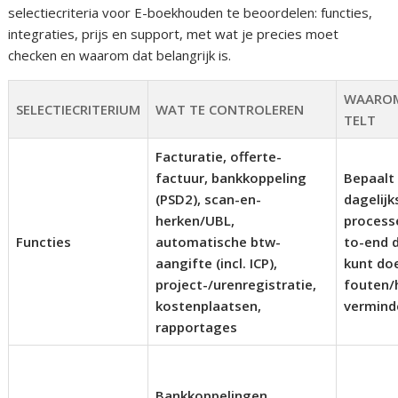
selectiecriteria voor E-boekhouden te beoordelen: functies,
integraties, prijs en support, met wat je precies moet
checken en waarom dat belangrijk is.
WAARO
SELECTIECRITERIUM
WAT TE CONTROLEREN
TELT
Facturatie, offerte-
factuur, bankkoppeling
Bepaalt 
(PSD2), scan-en-
dagelijk
herken/UBL,
process
Functies
automatische btw-
to-end d
aangifte (incl. ICP),
kunt do
project-/urenregistratie,
fouten/
kostenplaatsen,
vermind
rapportages
Bankkoppelingen,