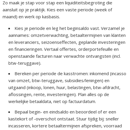
Zo maak je stap voor stap een liquiditeitsbegroting die
aansluit op je praktijk. Kies een vaste periode (week of
maand) en werk op kasbasis.
Kies je periode en leg het beginsaldo vast. Verzamel je
aannames: omzetverwachting, betaaltermijnen van klanten
en leveranciers, seizoenseffecten, geplande investeringen
en financieringen. Vertaal offertes, orderportefeuille en
openstaande facturen naar verwachte ontvangsten (incl.
btw-teruggave).
Bereken per periode de kasstromen: inkomend (incasso
van omzet, btw-teruggave, subsidies/leningen) en
uitgaand (inkoop, lonen, huur, belastingen, btw-afdracht,
aflossingen, rente, investeringen). Plan alles op de
werkelijke betaaldata, niet op factuurdatum.
Bepaal begin- en eindsaldo en beoordeel of er een
kastekort of -overschot ontstaat. Stuur tijdig bij: sneller
incasseren, kortere betaaltermijnen afspreken, voorraad