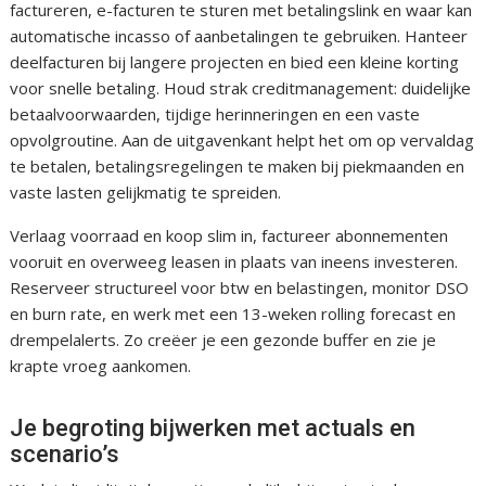
factureren, e-facturen te sturen met betalingslink en waar kan
automatische incasso of aanbetalingen te gebruiken. Hanteer
deelfacturen bij langere projecten en bied een kleine korting
voor snelle betaling. Houd strak creditmanagement: duidelijke
betaalvoorwaarden, tijdige herinneringen en een vaste
opvolgroutine. Aan de uitgavenkant helpt het om op vervaldag
te betalen, betalingsregelingen te maken bij piekmaanden en
vaste lasten gelijkmatig te spreiden.
Verlaag voorraad en koop slim in, factureer abonnementen
vooruit en overweeg leasen in plaats van ineens investeren.
Reserveer structureel voor btw en belastingen, monitor DSO
en burn rate, en werk met een 13-weken rolling forecast en
drempelalerts. Zo creëer je een gezonde buffer en zie je
krapte vroeg aankomen.
Je begroting bijwerken met actuals en
scenario’s