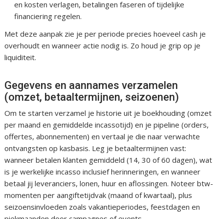
en kosten verlagen, betalingen faseren of tijdelijke
financiering regelen.
Met deze aanpak zie je per periode precies hoeveel cash je
overhoudt en wanneer actie nodig is. Zo houd je grip op je
liquiditeit.
Gegevens en aannames verzamelen
(omzet, betaaltermijnen, seizoenen)
Om te starten verzamel je historie uit je boekhouding (omzet
per maand en gemiddelde incassotijd) en je pipeline (orders,
offertes, abonnementen) en vertaal je die naar verwachte
ontvangsten op kasbasis. Leg je betaaltermijnen vast:
wanneer betalen klanten gemiddeld (14, 30 of 60 dagen), wat
is je werkelijke incasso inclusief herinneringen, en wanneer
betaal jij leveranciers, lonen, huur en aflossingen. Noteer btw-
momenten per aangiftetijdvak (maand of kwartaal), plus
seizoensinvloeden zoals vakantieperiodes, feestdagen en
piekmaanden door campagnes of events.