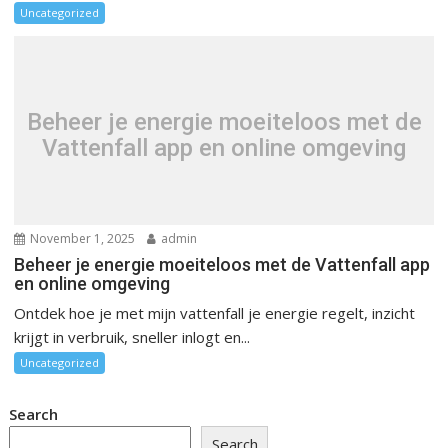
Uncategorized
Beheer je energie moeiteloos met de
Vattenfall app en online omgeving
November 1, 2025
admin
Beheer je energie moeiteloos met de Vattenfall app
en online omgeving
Ontdek hoe je met mijn vattenfall je energie regelt, inzicht
krijgt in verbruik, sneller inlogt en...
Uncategorized
Search
Search