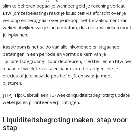
slim te beheren bepaal je wanneer geld je rekening verlaat.
Btw (omzetbelasting) raakt je liquiditeit via afdracht over je
verkoop en teruggaaf over je inkoop; het betaalmoment kan
weken afwijken van je factuurdatum, dus die btw-pieken moet
je inplannen.
Kasstroom is het saldo van alle inkomende en uitgaande
betalingen in een periode en vormt de kern van je
liquiditeitsbegroting. Door debiteuren, crediteuren en btw per
maand of week te vertalen naar echte betalingen, zie je
precies of je eindsaldo positief blijft en waar je moet
bijsturen.
[TIP] Tip:
Gebruik een 13-weeks liquiditeitsbegroting; update
wekelijks en prioriteer verplichtingen.
Liquiditeitsbegroting maken: stap voor
stap