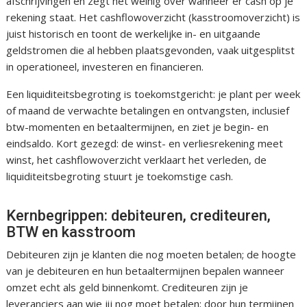
afschrijvingen en zegt het weinig over wanneer er cash op je
rekening staat. Het cashflowoverzicht (kasstroomoverzicht) is
juist historisch en toont de werkelijke in- en uitgaande
geldstromen die al hebben plaatsgevonden, vaak uitgesplitst
in operationeel, investeren en financieren.
Een liquiditeitsbegroting is toekomstgericht: je plant per week
of maand de verwachte betalingen en ontvangsten, inclusief
btw-momenten en betaaltermijnen, en ziet je begin- en
eindsaldo. Kort gezegd: de winst- en verliesrekening meet
winst, het cashflowoverzicht verklaart het verleden, de
liquiditeitsbegroting stuurt je toekomstige cash.
Kernbegrippen: debiteuren, crediteuren,
BTW en kasstroom
Debiteuren zijn je klanten die nog moeten betalen; de hoogte
van je debiteuren en hun betaaltermijnen bepalen wanneer
omzet echt als geld binnenkomt. Crediteuren zijn je
leveranciers aan wie jij nog moet betalen; door hun termijnen