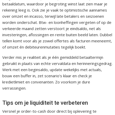
betaaldatum, waardoor je begroting winst laat zien maar je
rekening leeg is. Ook zie je vaak te optimistische aannames
over omzet en incasso, terwijl late betalers en seizoenen
worden onderschat. Btw- en loonheffingen vergeten of op de
verkeerde maand zetten verstoort je eindsaldo, net als
investeringen, aflossingen en rente buiten beeld laten. Dubbel
tellen komt voor als je zowel offertes als facturen meeneemt,
of omzet én debiteurenmutaties tegelijk boekt.
Verder mis je realiteit als je één gemiddeld betaaltermijn
gebruikt in plaats van echte vervaldata en herinneringsgedrag.
Werk met een beginsaldo, update wekelijks met actuals,
bouw een buffer in, zet scenario’s klaar en check je
kredietlimiet en convenanten. Zo voorkom je dure
verrassingen.
Tips om je liquiditeit te verbeteren
Versnel je order-to-cash door direct bij oplevering te