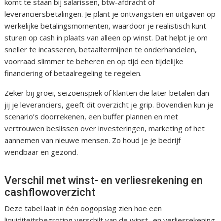
komt te staan bij salarissen, btw-afdracht of
leveranciersbetalingen. Je plant je ontvangsten en uitgaven op
werkelijke betalingsmomenten, waardoor je realistisch kunt
sturen op cash in plaats van alleen op winst. Dat helpt je om
sneller te incasseren, betaaltermijnen te onderhandelen,
voorraad slimmer te beheren en op tijd een tijdelijke
financiering of betaalregeling te regelen.
Zeker bij groei, seizoenspiek of klanten die later betalen dan
jij je leveranciers, geeft dit overzicht je grip. Bovendien kun je
scenario’s doorrekenen, een buffer plannen en met
vertrouwen beslissen over investeringen, marketing of het
aannemen van nieuwe mensen. Zo houd je je bedrijf
wendbaar en gezond.
Verschil met winst- en verliesrekening en
cashflowoverzicht
Deze tabel laat in één oogopslag zien hoe een
liquiditeitsbegroting verschilt van de winst- en verliesrekening