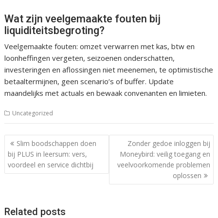
Wat zijn veelgemaakte fouten bij
liquiditeitsbegroting?
Veelgemaakte fouten: omzet verwarren met kas, btw en
loonheffingen vergeten, seizoenen onderschatten,
investeringen en aflossingen niet meenemen, te optimistische
betaaltermijnen, geen scenario’s of buffer. Update
maandelijks met actuals en bewaak convenanten en limieten.
Uncategorized
Post
Slim boodschappen doen
Zonder gedoe inloggen bij
navigation
bij PLUS in leersum: vers,
Moneybird: veilig toegang en
voordeel en service dichtbij
veelvoorkomende problemen
oplossen
Related posts