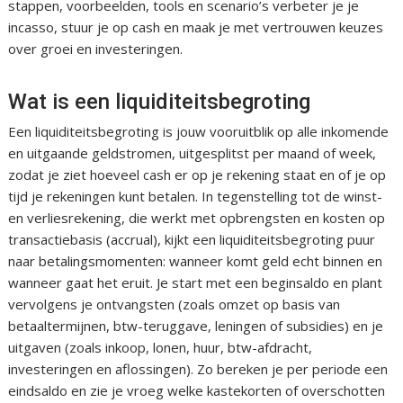
stappen, voorbeelden, tools en scenario’s verbeter je je
incasso, stuur je op cash en maak je met vertrouwen keuzes
over groei en investeringen.
Wat is een liquiditeitsbegroting
Een liquiditeitsbegroting is jouw vooruitblik op alle inkomende
en uitgaande geldstromen, uitgesplitst per maand of week,
zodat je ziet hoeveel cash er op je rekening staat en of je op
tijd je rekeningen kunt betalen. In tegenstelling tot de winst-
en verliesrekening, die werkt met opbrengsten en kosten op
transactiebasis (accrual), kijkt een liquiditeitsbegroting puur
naar betalingsmomenten: wanneer komt geld echt binnen en
wanneer gaat het eruit. Je start met een beginsaldo en plant
vervolgens je ontvangsten (zoals omzet op basis van
betaaltermijnen, btw-teruggave, leningen of subsidies) en je
uitgaven (zoals inkoop, lonen, huur, btw-afdracht,
investeringen en aflossingen). Zo bereken je per periode een
eindsaldo en zie je vroeg welke kastekorten of overschotten