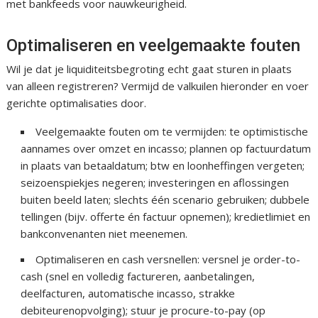
met bankfeeds voor nauwkeurigheid.
Optimaliseren en veelgemaakte fouten
Wil je dat je liquiditeitsbegroting echt gaat sturen in plaats
van alleen registreren? Vermijd de valkuilen hieronder en voer
gerichte optimalisaties door.
Veelgemaakte fouten om te vermijden: te optimistische
aannames over omzet en incasso; plannen op factuurdatum
in plaats van betaaldatum; btw en loonheffingen vergeten;
seizoenspiekjes negeren; investeringen en aflossingen
buiten beeld laten; slechts één scenario gebruiken; dubbele
tellingen (bijv. offerte én factuur opnemen); kredietlimiet en
bankconvenanten niet meenemen.
Optimaliseren en cash versnellen: versnel je order-to-
cash (snel en volledig factureren, aanbetalingen,
deelfacturen, automatische incasso, strakke
debiteurenopvolging); stuur je procure-to-pay (op