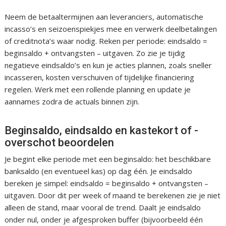
Neem de betaaltermijnen aan leveranciers, automatische
incasso’s en seizoenspiekjes mee en verwerk deelbetalingen
of creditnota’s waar nodig. Reken per periode: eindsaldo =
beginsaldo + ontvangsten – uitgaven. Zo zie je tijdig
negatieve eindsaldo’s en kun je acties plannen, zoals sneller
incasseren, kosten verschuiven of tijdelijke financiering
regelen. Werk met een rollende planning en update je
aannames zodra de actuals binnen zijn.
Beginsaldo, eindsaldo en kastekort of -
overschot beoordelen
Je begint elke periode met een beginsaldo: het beschikbare
banksaldo (en eventueel kas) op dag één. Je eindsaldo
bereken je simpel: eindsaldo = beginsaldo + ontvangsten –
uitgaven. Door dit per week of maand te berekenen zie je niet
alleen de stand, maar vooral de trend. Daalt je eindsaldo
onder nul, onder je afgesproken buffer (bijvoorbeeld één