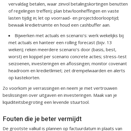
vervaldag betalen, waar zinvol betalingskortingen benutten
of regelingen treffen); plan btw/loonheffingen en vaste
lasten tijdig in; let op voorraad- en projectdoorlooptijd;
bewaak kredietruimte en houd een cashbuffer aan.
Bijwerken met actuals en scenario’s: werk wekelijks bij
met actuals en hanteer een rolling forecast (bijv. 13
weken); reken meerdere scenario’s door (basis, best,
worst) en koppel per scenario concrete acties; stress-test
seizoenen, investeringen en aflossingen; monitor covenant
headroom en kredietlimiet; zet drempelwaarden en alerts
op kastekorten.
Zo voorkom je verrassingen en neem je met vertrouwen
beslissingen over uitgaven en investeringen. Maak van je
liquiditeitsbegroting een levende stuurtool.
Fouten die je beter vermijdt
De grootste valkuil is plannen op factuurdatum in plaats van