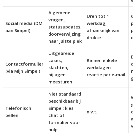
Algemene
Uren tot 1
vragen,
Social media (DM
werkdag,
statusupdates,
aan Simpel)
afhankelijk van
doorverwijzing
drukte
naar juiste plek
Uitgebreide
cases,
Binnen enkele
Contactformulier
klachten,
werkdagen
(via Mijn Simpel)
bijlagen
reactie per e-mail
meesturen
Niet standaard
beschikbaar bij
Telefonisch
Simpel; kies
n.v.t.
bellen
chat of
formulier voor
hulp