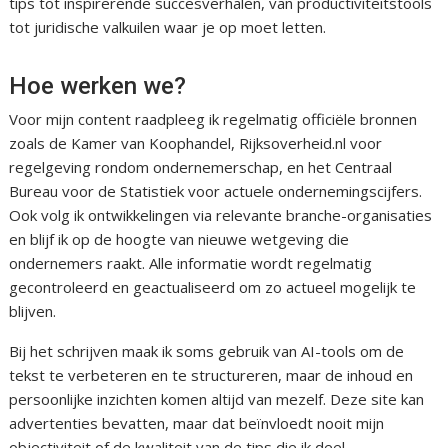
tips tot inspirerende succesverhalen, van productiviteitstools
tot juridische valkuilen waar je op moet letten.
Hoe werken we?
Voor mijn content raadpleeg ik regelmatig officiële bronnen
zoals de Kamer van Koophandel, Rijksoverheid.nl voor
regelgeving rondom ondernemerschap, en het Centraal
Bureau voor de Statistiek voor actuele ondernemingscijfers.
Ook volg ik ontwikkelingen via relevante branche-organisaties
en blijf ik op de hoogte van nieuwe wetgeving die
ondernemers raakt. Alle informatie wordt regelmatig
gecontroleerd en geactualiseerd om zo actueel mogelijk te
blijven.
Bij het schrijven maak ik soms gebruik van AI-tools om de
tekst te verbeteren en te structureren, maar de inhoud en
persoonlijke inzichten komen altijd van mezelf. Deze site kan
advertenties bevatten, maar dat beïnvloedt nooit mijn
objectiviteit of de kwaliteit van de tips die ik deel.