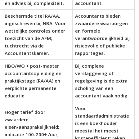
en advies bij complexiteit.
accountant.
Beschermde titel RA/AA,
Accountants bieden
ingeschreven bij NBA. Voor
zwaardere waarborgen
wettelijke controles onder
en formele
toezicht van de AFM;
verantwoordelijkheid bij
tuchtrecht via de
risicovolle of publieke
Accountantskamer.
rapportages.
HBO/WO + post-master
Bij complexe
accountantsopleiding en
verslaggeving of
praktijkstage (RA/AA) en
regelgeving is de extra
verplichte permanente
scholing van een
educatie.
accountant vaak nodig.
Voor
Hoger tarief door
standaardadministratie
zwaardere
is een boekhouder
eisen/aansprakelijkheid;
meestal het meest
indicatie 100-200+ /uur;
kostenefficiënt; reken