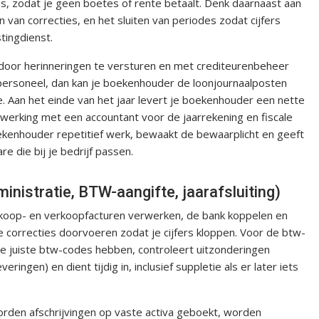
es, zodat je geen boetes of rente betaalt. Denk daarnaast aan
van correcties, en het sluiten van periodes zodat cijfers
tingdienst.
oor herinneringen te versturen en met crediteurenbeheer
personeel, dan kan je boekenhouder de loonjournaalposten
. Aan het einde van het jaar levert je boekenhouder een nette
nwerking met een accountant voor de jaarrekening en fiscale
boekenhouder repetitief werk, bewaakt de bewaarplicht en geeft
 die bij je bedrijf passen.
nistratie, BTW-aangifte, jaarafsluiting)
 inkoop- en verkoopfacturen verwerken, de bank koppelen en
correcties doorvoeren zodat je cijfers kloppen. Voor de btw-
de juiste btw-codes hebben, controleert uitzonderingen
ingen) en dient tijdig in, inclusief suppletie als er later iets
orden afschrijvingen op vaste activa geboekt, worden