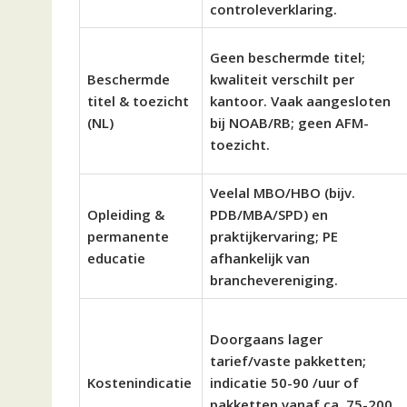
controleverklaring.
Geen beschermde titel;
Beschermde
kwaliteit verschilt per
titel & toezicht
kantoor. Vaak aangesloten
(NL)
bij NOAB/RB; geen AFM-
toezicht.
Veelal MBO/HBO (bijv.
Opleiding &
PDB/MBA/SPD) en
permanente
praktijkervaring; PE
educatie
afhankelijk van
branchevereniging.
Doorgaans lager
tarief/vaste pakketten;
Kostenindicatie
indicatie 50-90 /uur of
pakketten vanaf ca. 75-200