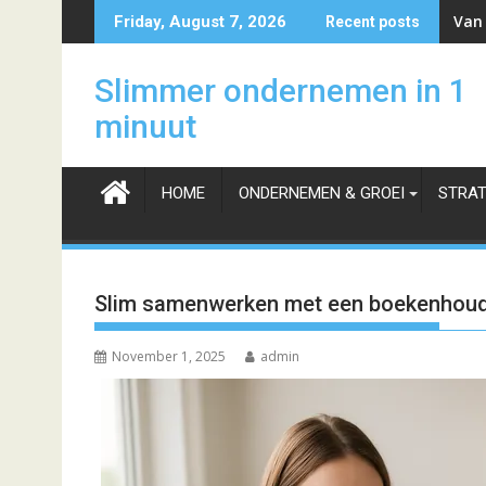
Skip
Van 
Friday, August 7, 2026
Recent posts
to
content
Slimmer ondernemen in 1
minuut
HOME
ONDERNEMEN & GROEI
STRAT
Slim samenwerken met een boekenhouder
November 1, 2025
admin