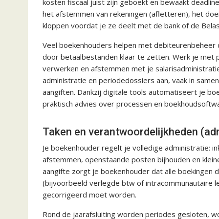
kosten fiscaal juist zijn geboekt en bewaakt deadlin
het afstemmen van rekeningen (afletteren), het doen 
kloppen voordat je ze deelt met de bank of de Belas
Veel boekenhouders helpen met debiteurenbeheer d
door betaalbestanden klaar te zetten. Werk je met 
verwerken en afstemmen met je salarisadministratie
administratie en periodedossiers aan, vaak in same
aangiften. Dankzij digitale tools automatiseert je 
praktisch advies over processen en boekhoudsoftware
Taken en verantwoordelijkheden (admi
Je boekenhouder regelt je volledige administratie:
afstemmen, openstaande posten bijhouden en kleine 
aangifte zorgt je boekenhouder dat alle boekingen 
(bijvoorbeeld verlegde btw of intracommunautaire lever
gecorrigeerd moet worden.
Rond de jaarafsluiting worden periodes gesloten, w