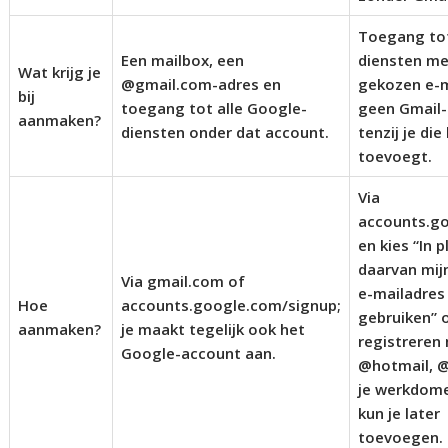
Toegang to
Een mailbox, een
diensten me
Wat krijg je
@gmail.com-adres en
gekozen e-m
bij
toegang tot alle Google-
geen Gmail
aanmaken?
diensten onder dat account.
tenzij je die
toevoegt.
Via
accounts.g
en kies “In 
daarvan mij
Via gmail.com of
e-mailadres
Hoe
accounts.google.com/signup;
gebruiken” 
aanmaken?
je maakt tegelijk ook het
registreren
Google-account aan.
@hotmail, @
je werkdome
kun je later
toevoegen.