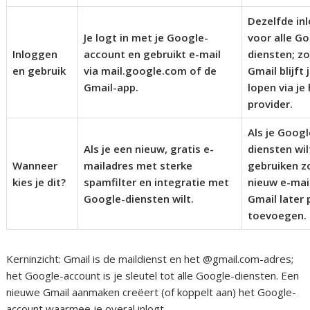
Dezelfde in
Je logt in met je Google-
voor alle G
Inloggen
account en gebruikt e-mail
diensten; z
en gebruik
via mail.google.com of de
Gmail blijft 
Gmail-app.
lopen via je
provider.
Als je Googl
Als je een nieuw, gratis e-
diensten wil
Wanneer
mailadres met sterke
gebruiken z
kies je dit?
spamfilter en integratie met
nieuw e-mai
Google-diensten wilt.
Gmail later 
toevoegen.
Kerninzicht: Gmail is de maildienst en het @gmail.com-adres;
het Google-account is je sleutel tot alle Google-diensten. Een
nieuwe Gmail aanmaken creëert (of koppelt aan) het Google-
account waarmee je overal inlogt.