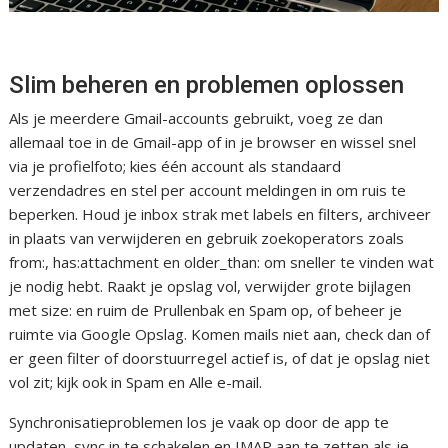
Slim beheren en problemen oplossen
Als je meerdere Gmail-accounts gebruikt, voeg ze dan
allemaal toe in de Gmail-app of in je browser en wissel snel
via je profielfoto; kies één account als standaard
verzendadres en stel per account meldingen in om ruis te
beperken. Houd je inbox strak met labels en filters, archiveer
in plaats van verwijderen en gebruik zoekoperators zoals
from:, has:attachment en older_than: om sneller te vinden wat
je nodig hebt. Raakt je opslag vol, verwijder grote bijlagen
met size: en ruim de Prullenbak en Spam op, of beheer je
ruimte via Google Opslag. Komen mails niet aan, check dan of
er geen filter of doorstuurregel actief is, of dat je opslag niet
vol zit; kijk ook in Spam en Alle e-mail.
Synchronisatieproblemen los je vaak op door de app te
updaten, sync in te schakelen en IMAP aan te zetten als je