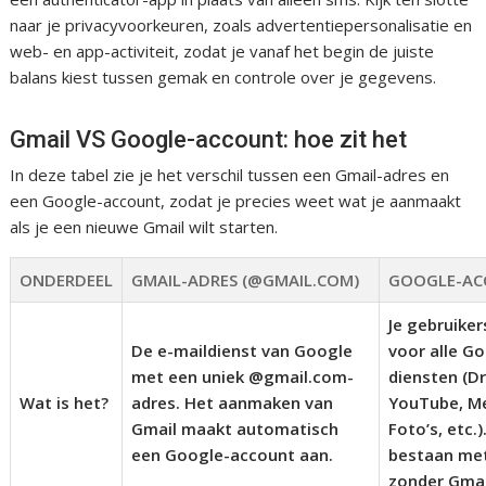
naar je privacyvoorkeuren, zoals advertentiepersonalisatie en
web- en app-activiteit, zodat je vanaf het begin de juiste
balans kiest tussen gemak en controle over je gegevens.
Gmail VS Google-account: hoe zit het
In deze tabel zie je het verschil tussen een Gmail-adres en
een Google-account, zodat je precies weet wat je aanmaakt
als je een nieuwe Gmail wilt starten.
ONDERDEEL
GMAIL-ADRES (@GMAIL.COM)
GOOGLE-A
Je gebruike
De e-maildienst van Google
voor alle G
met een uniek @gmail.com-
diensten (Dr
Wat is het?
adres. Het aanmaken van
YouTube, M
Gmail maakt automatisch
Foto’s, etc.)
een Google-account aan.
bestaan me
zonder Gmai