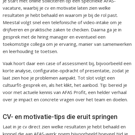
Je start met online solliciteren op een specifieke AFAS-
vacature, waarbij je cv en motivatie laten zien welke
resultaten je hebt behaald en waarom je bij de rol past.
Meestal volgt snel een telefonische of video-intake om je
drijfveren en praktische zaken te checken. Daarna ga je in
gesprek met de hiring manager en eventueel een
toekomstige collega om je ervaring, manier van samenwerken
en leerhouding te toetsen.
Vaak hoort daar een case of assessment bij, bijvoorbeeld een
korte analyse, configuratie-opdracht of presentatie, zodat je
laat zien hoe je problemen aanpakt. Tot slot volgt een
cultuurfit-gesprek en, als het klikt, het aanbod. Tip: bereid je
voor met actuele kennis van AFAS Profit, een helder verhaal
over je impact en concrete vragen over het team en doelen.
CV- en motivatie-tips die eruit springen
Laat in je cv direct zien welke resultaten je hebt behaald en
koppel die aan AFAS-werk: noem bijvoorbeeld hoeveel tijd je