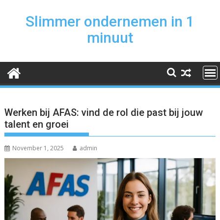
Skip
to
Slimmer ondernemen in 1
content
minuut
Werken bij AFAS: vind de rol die past bij jouw
talent en groei
November 1, 2025
admin