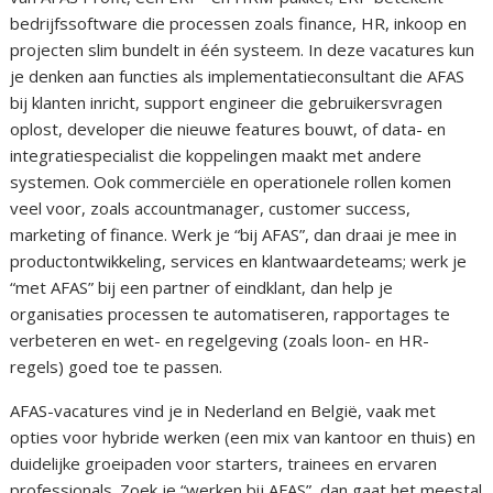
bedrijfssoftware die processen zoals finance, HR, inkoop en
projecten slim bundelt in één systeem. In deze vacatures kun
je denken aan functies als implementatieconsultant die AFAS
bij klanten inricht, support engineer die gebruikersvragen
oplost, developer die nieuwe features bouwt, of data- en
integratiespecialist die koppelingen maakt met andere
systemen. Ook commerciële en operationele rollen komen
veel voor, zoals accountmanager, customer success,
marketing of finance. Werk je “bij AFAS”, dan draai je mee in
productontwikkeling, services en klantwaardeteams; werk je
“met AFAS” bij een partner of eindklant, dan help je
organisaties processen te automatiseren, rapportages te
verbeteren en wet- en regelgeving (zoals loon- en HR-
regels) goed toe te passen.
AFAS-vacatures vind je in Nederland en België, vaak met
opties voor hybride werken (een mix van kantoor en thuis) en
duidelijke groeipaden voor starters, trainees en ervaren
professionals. Zoek je “werken bij AFAS”, dan gaat het meestal