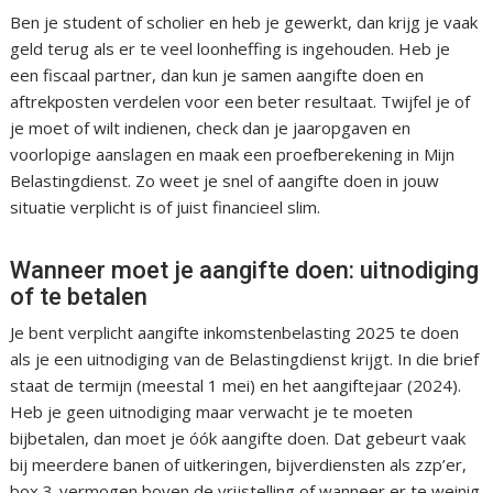
Ben je student of scholier en heb je gewerkt, dan krijg je vaak
geld terug als er te veel loonheffing is ingehouden. Heb je
een fiscaal partner, dan kun je samen aangifte doen en
aftrekposten verdelen voor een beter resultaat. Twijfel je of
je moet of wilt indienen, check dan je jaaropgaven en
voorlopige aanslagen en maak een proefberekening in Mijn
Belastingdienst. Zo weet je snel of aangifte doen in jouw
situatie verplicht is of juist financieel slim.
Wanneer moet je aangifte doen: uitnodiging
of te betalen
Je bent verplicht aangifte inkomstenbelasting 2025 te doen
als je een uitnodiging van de Belastingdienst krijgt. In die brief
staat de termijn (meestal 1 mei) en het aangiftejaar (2024).
Heb je geen uitnodiging maar verwacht je te moeten
bijbetalen, dan moet je óók aangifte doen. Dat gebeurt vaak
bij meerdere banen of uitkeringen, bijverdiensten als zzp’er,
box 3-vermogen boven de vrijstelling of wanneer er te weinig