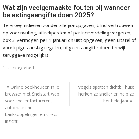
Wat zijn veelgemaakte fouten bij wanneer
belastingaangifte doen 2025?
Te vroeg indienen zonder alle jaaropgaven, blind vertrouwen
op voorinvulling, aftrekposten of partnerverdeling vergeten,
box 3-vermogen per 1 januari onjuist opgeven, geen uitstel of
voorlopige aanslag regelen, of geen aangifte doen terwijl
teruggave mogelijk is.
Uncategorized
Post
Online boekhouden in je
Vogels spotten dichtbij huis:
navigation
browser met Snelstart web
herken ze sneller en help ze
voor sneller factureren,
het hele jaar
automatische
bankkoppelingen en direct
inzicht