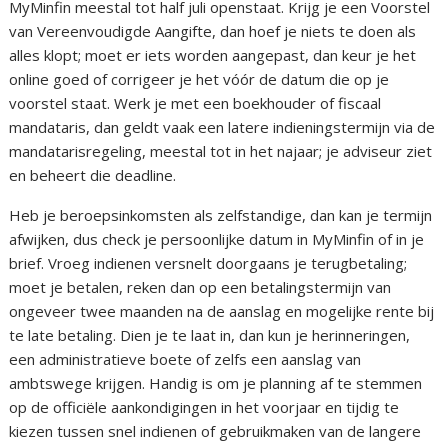
MyMinfin meestal tot half juli openstaat. Krijg je een Voorstel
van Vereenvoudigde Aangifte, dan hoef je niets te doen als
alles klopt; moet er iets worden aangepast, dan keur je het
online goed of corrigeer je het vóór de datum die op je
voorstel staat. Werk je met een boekhouder of fiscaal
mandataris, dan geldt vaak een latere indieningstermijn via de
mandatarisregeling, meestal tot in het najaar; je adviseur ziet
en beheert die deadline.
Heb je beroepsinkomsten als zelfstandige, dan kan je termijn
afwijken, dus check je persoonlijke datum in MyMinfin of in je
brief. Vroeg indienen versnelt doorgaans je terugbetaling;
moet je betalen, reken dan op een betalingstermijn van
ongeveer twee maanden na de aanslag en mogelijke rente bij
te late betaling. Dien je te laat in, dan kun je herinneringen,
een administratieve boete of zelfs een aanslag van
ambtswege krijgen. Handig is om je planning af te stemmen
op de officiële aankondigingen in het voorjaar en tijdig te
kiezen tussen snel indienen of gebruikmaken van de langere