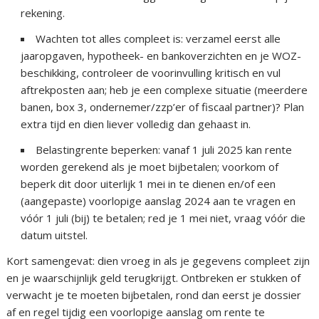
rekening.
Wachten tot alles compleet is: verzamel eerst alle
jaaropgaven, hypotheek- en bankoverzichten en je WOZ-
beschikking, controleer de voorinvulling kritisch en vul
aftrekposten aan; heb je een complexe situatie (meerdere
banen, box 3, ondernemer/zzp’er of fiscaal partner)? Plan
extra tijd en dien liever volledig dan gehaast in.
Belastingrente beperken: vanaf 1 juli 2025 kan rente
worden gerekend als je moet bijbetalen; voorkom of
beperk dit door uiterlijk 1 mei in te dienen en/of een
(aangepaste) voorlopige aanslag 2024 aan te vragen en
vóór 1 juli (bij) te betalen; red je 1 mei niet, vraag vóór die
datum uitstel.
Kort samengevat: dien vroeg in als je gegevens compleet zijn
en je waarschijnlijk geld terugkrijgt. Ontbreken er stukken of
verwacht je te moeten bijbetalen, rond dan eerst je dossier
af en regel tijdig een voorlopige aanslag om rente te