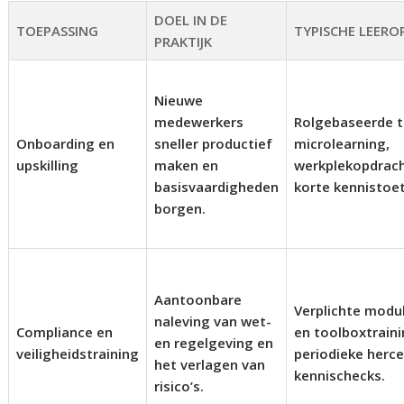
DOEL IN DE
TOEPASSING
TYPISCHE LEERO
PRAKTIJK
Nieuwe
medewerkers
Rolgebaseerde t
Onboarding en
sneller productief
microlearning,
upskilling
maken en
werkplekopdrach
basisvaardigheden
korte kennistoe
borgen.
Aantoonbare
Verplichte modul
naleving van wet-
Compliance en
en toolboxtrain
en regelgeving en
veiligheidstraining
periodieke herce
het verlagen van
kennischecks.
risico’s.