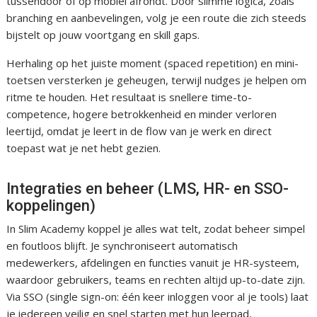
tussendoor of op mobiel afrondt. Door slimme logica, zoals
branching en aanbevelingen, volg je een route die zich steeds
bijstelt op jouw voortgang en skill gaps.
Herhaling op het juiste moment (spaced repetition) en mini-
toetsen versterken je geheugen, terwijl nudges je helpen om
ritme te houden. Het resultaat is snellere time-to-
competence, hogere betrokkenheid en minder verloren
leertijd, omdat je leert in de flow van je werk en direct
toepast wat je net hebt gezien.
Integraties en beheer (LMS, HR- en SSO-
koppelingen)
In Slim Academy koppel je alles wat telt, zodat beheer simpel
en foutloos blijft. Je synchroniseert automatisch
medewerkers, afdelingen en functies vanuit je HR-systeem,
waardoor gebruikers, teams en rechten altijd up-to-date zijn.
Via SSO (single sign-on: één keer inloggen voor al je tools) laat
je iedereen veilig en snel starten met hun leerpad,