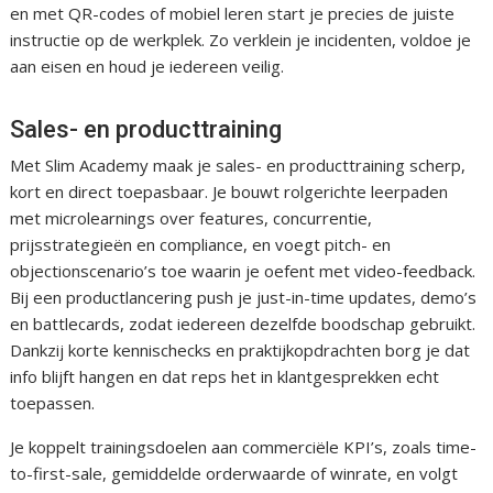
en met QR-codes of mobiel leren start je precies de juiste
instructie op de werkplek. Zo verklein je incidenten, voldoe je
aan eisen en houd je iedereen veilig.
Sales- en producttraining
Met Slim Academy maak je sales- en producttraining scherp,
kort en direct toepasbaar. Je bouwt rolgerichte leerpaden
met microlearnings over features, concurrentie,
prijsstrategieën en compliance, en voegt pitch- en
objectionscenario’s toe waarin je oefent met video-feedback.
Bij een productlancering push je just-in-time updates, demo’s
en battlecards, zodat iedereen dezelfde boodschap gebruikt.
Dankzij korte kennischecks en praktijkopdrachten borg je dat
info blijft hangen en dat reps het in klantgesprekken echt
toepassen.
Je koppelt trainingsdoelen aan commerciële KPI’s, zoals time-
to-first-sale, gemiddelde orderwaarde of winrate, en volgt