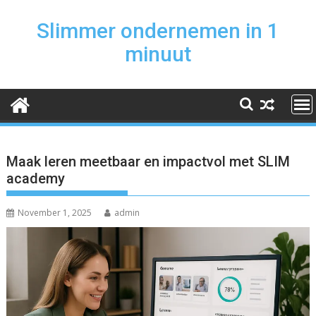
Skip
to
Slimmer ondernemen in 1
content
minuut
Maak leren meetbaar en impactvol met SLIM
academy
November 1, 2025
admin