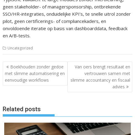
geen stakeholder- of managersponsorship, ontbrekende
SSO/HR-integraties, onduidelijke KPI’s, te snelle uitrol zonder
pilot, geen certificerings- of compliancekaders, en
onvoldoende iteratie op basis van dashboarddata, feedback
en A/B-tests.
Uncategorized
Post
Boekhouden zonder gedoe
Van oers brengt resultaat en
navigation
met slimme automatisering en
vertrouwen samen met
eenvoudige workflows
slimme accountancy en fiscaal
advies
Related posts