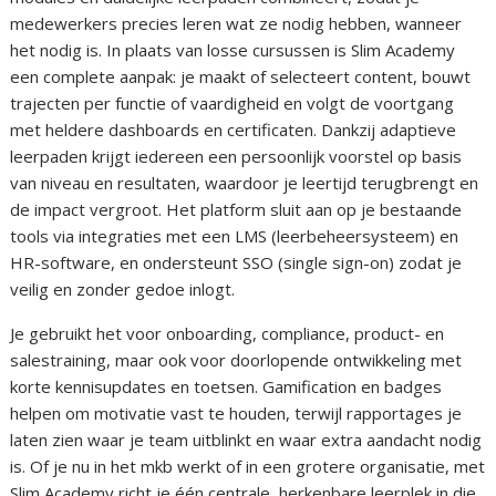
medewerkers precies leren wat ze nodig hebben, wanneer
het nodig is. In plaats van losse cursussen is Slim Academy
een complete aanpak: je maakt of selecteert content, bouwt
trajecten per functie of vaardigheid en volgt de voortgang
met heldere dashboards en certificaten. Dankzij adaptieve
leerpaden krijgt iedereen een persoonlijk voorstel op basis
van niveau en resultaten, waardoor je leertijd terugbrengt en
de impact vergroot. Het platform sluit aan op je bestaande
tools via integraties met een LMS (leerbeheersysteem) en
HR-software, en ondersteunt SSO (single sign-on) zodat je
veilig en zonder gedoe inlogt.
Je gebruikt het voor onboarding, compliance, product- en
salestraining, maar ook voor doorlopende ontwikkeling met
korte kennisupdates en toetsen. Gamification en badges
helpen om motivatie vast te houden, terwijl rapportages je
laten zien waar je team uitblinkt en waar extra aandacht nodig
is. Of je nu in het mkb werkt of in een grotere organisatie, met
Slim Academy richt je één centrale, herkenbare leerplek in die