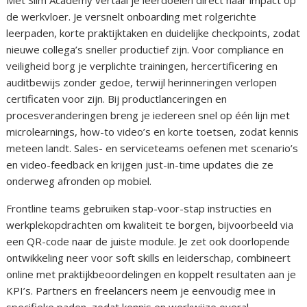
Met Slim Academy vertaal je leerdoelen direct naar impact op
de werkvloer. Je versnelt onboarding met rolgerichte
leerpaden, korte praktijktaken en duidelijke checkpoints, zodat
nieuwe collega’s sneller productief zijn. Voor compliance en
veiligheid borg je verplichte trainingen, hercertificering en
auditbewijs zonder gedoe, terwijl herinneringen verlopen
certificaten voor zijn. Bij productlanceringen en
procesveranderingen breng je iedereen snel op één lijn met
microlearnings, how-to video’s en korte toetsen, zodat kennis
meteen landt. Sales- en serviceteams oefenen met scenario’s
en video-feedback en krijgen just-in-time updates die ze
onderweg afronden op mobiel.
Frontline teams gebruiken stap-voor-stap instructies en
werkplekopdrachten om kwaliteit te borgen, bijvoorbeeld via
een QR-code naar de juiste module. Je zet ook doorlopende
ontwikkeling neer voor soft skills en leiderschap, combineert
online met praktijkbeoordelingen en koppelt resultaten aan je
KPI’s. Partners en freelancers neem je eenvoudig mee in