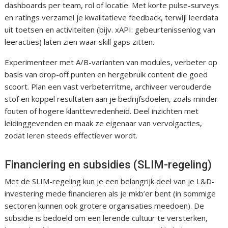
dashboards per team, rol of locatie. Met korte pulse-surveys
en ratings verzamel je kwalitatieve feedback, terwijl leerdata
uit toetsen en activiteiten (bijv. xAPI: gebeurtenissenlog van
leeracties) laten zien waar skill gaps zitten.
Experimenteer met A/B-varianten van modules, verbeter op
basis van drop-off punten en hergebruik content die goed
scoort. Plan een vast verbeterritme, archiveer verouderde
stof en koppel resultaten aan je bedrijfsdoelen, zoals minder
fouten of hogere klanttevredenheid. Deel inzichten met
leidinggevenden en maak ze eigenaar van vervolgacties,
zodat leren steeds effectiever wordt.
Financiering en subsidies (SLIM-regeling)
Met de SLIM-regeling kun je een belangrijk deel van je L&D-
investering mede financieren als je mkb’er bent (in sommige
sectoren kunnen ook grotere organisaties meedoen). De
subsidie is bedoeld om een lerende cultuur te versterken,