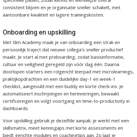
specifieke paden, zodat kennis en werkwijze overal
consistent blijven en je organisatie sneller schakelt, met
aantoonbare kwaliteit en lagere trainingskosten.
Onboarding en upskilling
Met Slim Academy maak je van onboarding een strak en
persoonlijk traject dat nieuwe collega’s sneller productief
maakt. Je start al met preboarding, zodat basisinformatie,
cultuur en veiligheid geregeld zijn vóór dag één. Daarna
doorlopen starters een rolgericht leerpad met microlearnings,
praktijkopdrachten en een duidelijke day-1 en week-1
checklist, aangevuld met een buddy en korte check-ins. Je
automatiseert inschrijvingen en herinneringen, bewaakt
certificeringen en volgt voortgang en time-to-productivity in
dashboards.
Voor upskilling gebruik je dezelfde aanpak: je werkt met een
skillsmatrix, meet kennisgaps met korte assessments en
biedt gerichte modules en coachingtips aan. Zo laat je