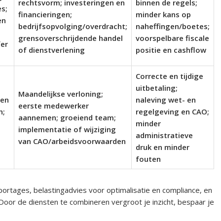
rechtsvorm; investeringen en
binnen de regels;
s;
financieringen;
minder kans op
en
bedrijfsopvolging/overdracht;
naheffingen/boetes;
grensoverschrijdende handel
voorspelbare fiscale
fer
of dienstverlening
positie en cashflow
Correcte en tijdige
uitbetaling;
Maandelijkse verloning;
 en
naleving wet- en
eerste medewerker
n;
regelgeving en CAO;
aannemen; groeiend team;
minder
implementatie of wijziging
administratieve
van CAO/arbeidsvoorwaarden
druk en minder
fouten
rtages, belastingadvies voor optimalisatie en compliance, en
 Door de diensten te combineren vergroot je inzicht, bespaar je