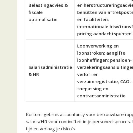
Belastingadvies &
en herstructureringsadvie
fiscale
benutten van aftrekpost
optimalisatie
en faciliteiten;
internationale btw/trans
pricing aandachtspunten
Loonverwerking en
loonstroken; aangifte
loonheffingen; pensioen-
Salarisadministratie
verzekeringsaansluitinge
& HR
verlof- en
verzuimregistratie; CAO-
toepassing en
contractadministratie
Kortom: gebruik accountancy voor betrouwbare rappo
salaris/HR voor continuïteit in je personeelsproces.
tijd en verlaag je risico’s.