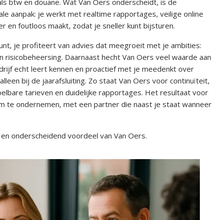
als btw en douane. Wat Van Oers onderscheidt, is de
ale aanpak: je werkt met realtime rapportages, veilige online
r en foutloos maakt, zodat je sneller kunt bijsturen.
runt, je profiteert van advies dat meegroeit met je ambities:
en risicobeheersing. Daarnaast hecht Van Oers veel waarde aan
edrijf echt leert kennen en proactief met je meedenkt over
leen bij de jaarafsluiting. Zo staat Van Oers voor continuïteit,
pelbare tarieven en duidelijke rapportages. Het resultaat voor
d om te ondernemen, met een partner die naast je staat wanneer
 en onderscheidend voordeel van Van Oers.