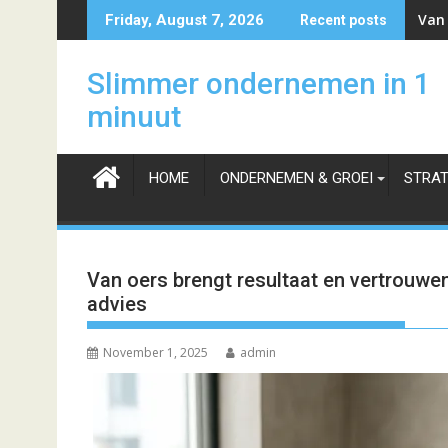
Skip
Van 
Friday, August 7, 2026
Recent posts
to
content
Slimmer ondernemen in 1
minuut
HOME
ONDERNEMEN & GROEI
STRAT
Van oers brengt resultaat en vertrouw
advies
November 1, 2025
admin